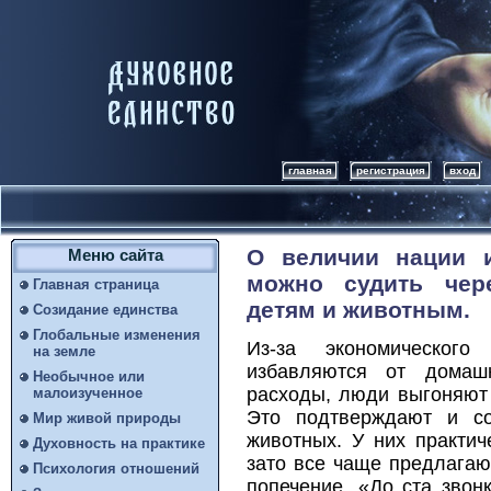
главная
регистрация
вход
О величии нации 
Меню сайта
можно судить чер
Главная страница
детям и животным.
Созидание единства
Глобальные изменения
Из-за экономическог
на земле
избавляются от домаш
Необычное или
расходы, люди выгоняют
малоизученное
Это подтверждают и со
Мир живой природы
животных. У них практич
Духовность на практике
зато все чаще предлагают
Психология отношений
попечение. «До ста звон