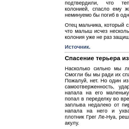
подтвердили, что те
колонией, спасло ему 
неминуемо бы погиб в одн
Отец мальчика, который 
что малыш исчез несколь
колония уже не раз защищ
Источник.
Спасение терьера из
Насколько сильно мы л
Смогли бы мы ради их спа
Пожалуй, нет. Но один и
самоотверженность, уд
напала на его маленьк
попал в переделку во вр
заплыва недалеко от пир
напала на него и ухва
плотник Грег Ле-Нуа, ре
акулу.