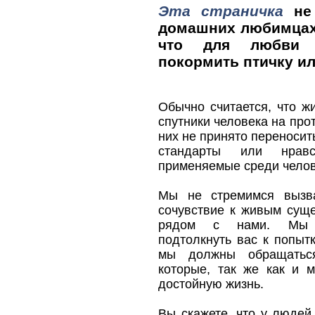
Эта страничка
не 
домашних любимцах. 
что для любви 
покормить птичку ил
Обычно считается, что ж
спутники человека на про
них не принято переносит
стандарты или нравс
применяемые среди челов
Мы не стремимся вызв
сочувствие к живым сущ
рядом с нами. Мы х
подтолкнуть вас к попыт
мы должны обращатьс
которые, так же как и 
достойную жизнь.
Вы скажете, что у людей