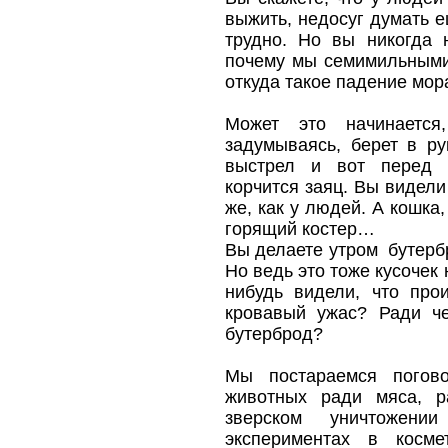
выжить, недосуг думать е
трудно. Но вы никогда 
почему мы семимильными
откуда такое падение мор
Может это начинается
задумываясь, берет в ру
выстрел и вот перед 
корчится заяц. Вы видели
же, как у людей. А кошк
горящий костер…
Вы делаете утром бутерб
Но ведь это тоже кусочек
нибудь видели, что прои
кровавый ужас? Ради ч
бутерброд?
Мы постараемся погово
животных ради мяса, р
зверском уничтожен
экспериментах в косме