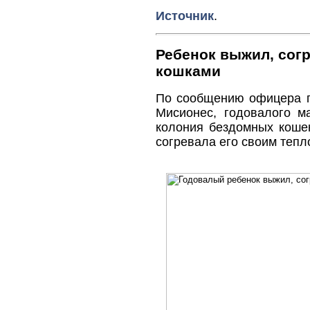
Источник
.
Ребенок выжил, со
кошками
По сообщению офицера п
Мисионес, годовалого 
колония бездомных кошек
согревала его своим теп