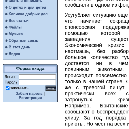
Знать и понимать
сообщили в одном из фон
О детях и для детей
Копилка добрых дел
Усугубляет ситуацию еще 
что начинает сокраща
Все статьи
спонсорская поддержк
Файлы
помощью которой
Музыка
заведения существ
Обратная связь
Экономический кризис 
В этот день
наотмашь, без разбо
Видео
большое количество ту
достается ни в че
Форма входа
повинным животным.
происходит повсеместно
Логин:
только в нашей стране. 
Пароль:
же с тревогой пишут
запомнить
практически всех ст
Забыл пароль
|
Регистрация
затронутых кризи
Например, Британски
сообщают о беспрецеден
улицу. За год порядка
приюты. Но мест на всех и