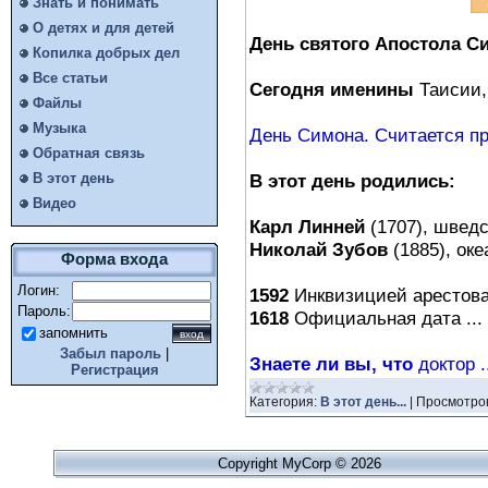
Знать и понимать
О детях и для детей
День святого Апостола С
Копилка добрых дел
Все статьи
Сегодня именины
Таисии,
Файлы
Музыка
День Симона. Считается пра
Обратная связь
В этот день родились:
В этот день
Видео
Карл Линней
(1707), шведск
Николай Зубов
(1885), оке
Форма входа
Логин:
1592
Инквизицией арестова
Пароль:
1618
Официальная дата ...
запомнить
Забыл пароль
|
Знаете ли вы, что
доктор .
Регистрация
Категория:
В этот день...
|
Просмотро
Copyright MyCorp © 2026