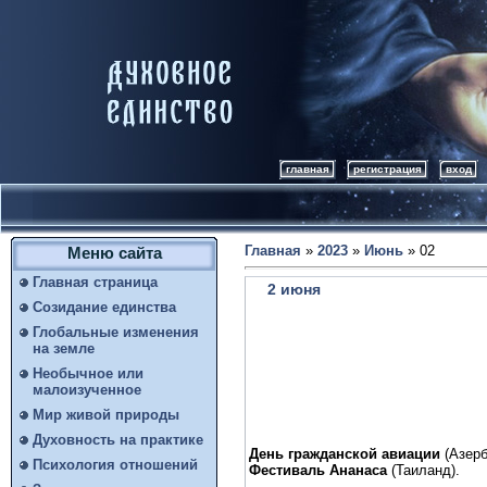
главная
регистрация
вход
Главная
»
2023
»
Июнь
»
02
Меню сайта
Главная страница
2 июня
Созидание единства
Глобальные изменения
на земле
Необычное или
малоизученное
Мир живой природы
Духовность на практике
День гражданской авиации
(Азерб
Психология отношений
Фестиваль Ананаса
(Таиланд).