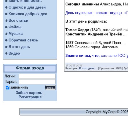
Знать и понимать
Сегодня именины
Александра, Ни
О детях и для детей
День-огуречник - сажают огурцы. 
Копилка добрых дел
Все статьи
В этот день родились:
Файлы
Томас Харди
(1840), английский пи
Музыка
Константин Андреевич Тренёв
...
Обратная связь
1537
Специальной буллой Папа ...
В этот день
1859
Основан город Йокогама.
Видео
Знаете ли вы, что,
согласно ГОСТу
Форма входа
Категория:
В этот день...
|
Просмотров:
2068
|
Доб
Логин:
Пароль:
запомнить
Забыл пароль
|
Регистрация
Copyright MyCorp © 202