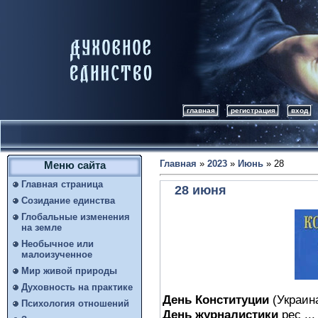
главная
регистрация
вход
Главная
»
2023
»
Июнь
»
28
Меню сайта
Главная страница
28 июня
Созидание единства
Глобальные изменения
на земле
Необычное или
малоизученное
Мир живой природы
Духовность на практике
День Конституции
(Украина
Психология отношений
День журналистики
рес ...