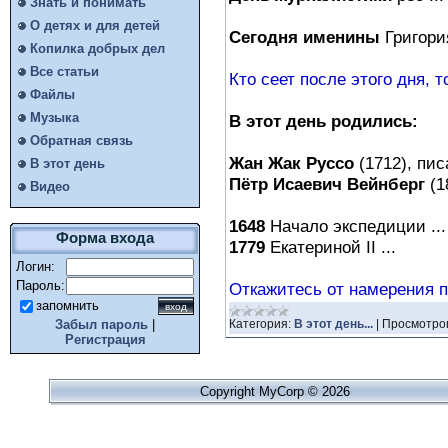
Знать и понимать
О детях и для детей
Сегодня именины
Григори
Копилка добрых дел
Все статьи
Кто сеет после этого дня, то
Файлы
Музыка
В этот день родились:
Обратная связь
Жан Жак Руссо
(1712), писа
В этот день
Пётр Исаевич Вейнберг
(1
Видео
1648
Начало экспедиции ...
Форма входа
1779
Екатериной II ...
Логин:
Пароль:
Откажитесь от намерения по
запомнить
Категория:
В этот день...
|
Просмотро
Забыл пароль
|
Регистрация
Copyright MyCorp © 2026