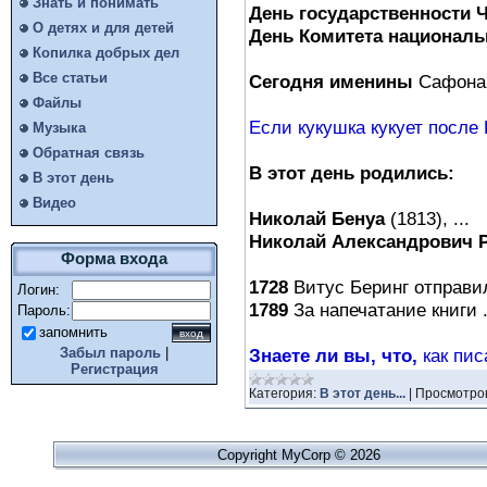
Знать и понимать
День государственности 
О детях и для детей
День Комитета национальн
Копилка добрых дел
Все статьи
Сегодня именины
Сафона,
Файлы
Если кукушка кукует после П
Музыка
Обратная связь
В этот день родились:
В этот день
Видео
Николай Бенуа
(1813), ...
Николай Александрович 
Форма входа
1728
Витус Беринг отправил
Логин:
1789
За напечатание книги .
Пароль:
запомнить
Знаете ли вы, что,
как пис
Забыл пароль
|
Регистрация
Категория:
В этот день...
|
Просмотро
Copyright MyCorp © 2026