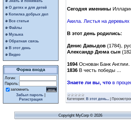
Знать и понимать
О детях и для детей
Сегодня именины
Илларио
Копилка добрых дел
Акила. Листья на деревьях 
Все статьи
Файлы
В этот день родились:
Музыка
Обратная связь
Денис Давыдов
(1784), рус
В этот день
Александр Дюма сын
(182
Видео
1694
Основан Банк Англии.
1836
В честь победы ...
Форма входа
Логин:
Знаете ли вы, что
в процес
Пароль:
запомнить
Забыл пароль
|
Категория:
В этот день...
|
Просмотро
Регистрация
Copyright MyCorp © 2026