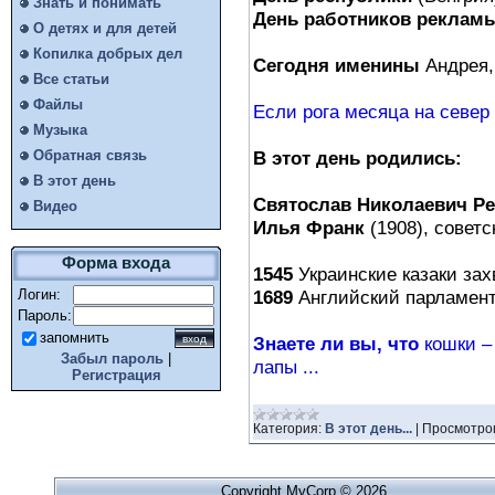
Знать и понимать
День работников реклам
О детях и для детей
Копилка добрых дел
Сегодня именины
Андрея,
Все статьи
Файлы
Если рога месяца на север 
Музыка
В этот день родились:
Обратная связь
В этот день
Святослав Николаевич Р
Видео
Илья Франк
(1908), советск
Форма входа
1545
Украинские казаки захв
1689
Английский парламент 
Логин:
Пароль:
запомнить
Знаете ли вы, что
кошки –
Забыл пароль
|
лапы ...
Регистрация
Категория:
В этот день...
|
Просмотро
Copyright MyCorp © 2026