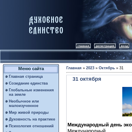
главная
регистрация
вход
Главная
»
2023
»
Октябрь
»
31
Меню сайта
Главная страница
31 октября
Созидание единства
Глобальные изменения
на земле
Необычное или
малоизученное
Мир живой природы
Духовность на практике
Международный день эко
Психология отношений
Международный ...