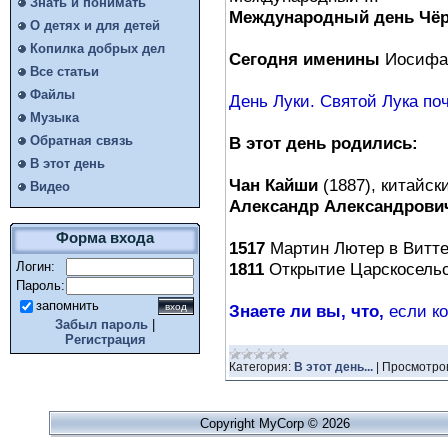
Знать и понимать
Международный день Чёр
О детях и для детей
Копилка добрых дел
Сегодня именины
Иосифа,
Все статьи
Файлы
День Луки. Святой Лука поч
Музыка
В этот день родились:
Обратная связь
В этот день
Чан Кайши
(1887), китайски
Видео
Александр Александрови
Форма входа
1517
Мартин Лютер в Виттен
1811
Открытие Царскосельск
Логин:
Пароль:
запомнить
Знаете ли вы, что,
если кош
Забыл пароль
|
Регистрация
Категория:
В этот день...
|
Просмотро
Copyright MyCorp © 2026