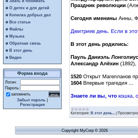
Знать и понимать
Праздник революции
(Алж
О детях и для детей
Копилка добрых дел
Сегодня именины
Анны, Ф
Все статьи
Файлы
Дмитриев день. Если в этот 
Музыка
В этот день родились:
Обратная связь
В этот день
Пауль Даниэль Лонголиу
Видео
Александр Алёхин
(1892),
Форма входа
1520
Открыт Магелланов пр
1604
Впервые трагедия ...
Логин:
Пароль:
запомнить
Знаете ли вы, что
кошка, 
Забыл пароль
|
Регистрация
Категория:
В этот день...
|
Просмотро
Copyright MyCorp © 2026