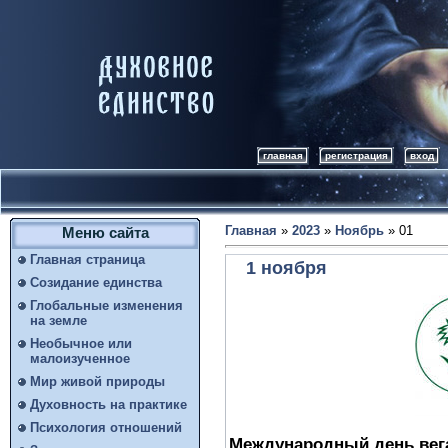
главная
регистрация
вход
Главная
»
2023
»
Ноябрь
»
01
Меню сайта
Главная страница
1 ноября
Созидание единства
Глобальные изменения
на земле
Необычное или
малоизученное
Мир живой природы
Духовность на практике
Психология отношений
Международный день вег