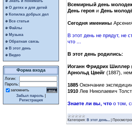
Знать и понимать
Всемирный день молоде
О детях и для детей
День героя
и
День молод
Копилка добрых дел
Все статьи
Сегодня именины
Арсения
Файлы
В этот день не прядут, не 
Музыка
что ...
Обратная связь
В этот день
В этот день родились:
Видео
Иоганн Фридрих Шиллер
Форма входа
Арнольд Цвейг
(1887), нем
Логин:
1885
Окончание экспедиции 
Пароль:
запомнить
1910
Лев Николаевич Толсто
Забыл пароль
|
Регистрация
Знаете ли вы, что
о том, с
Категория:
В этот день...
|
Просмотро