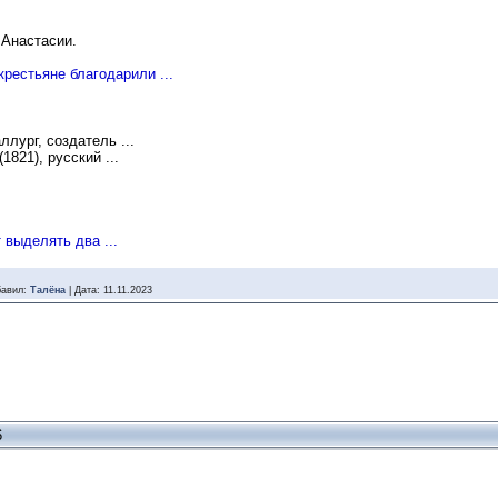
 Анастасии.
крестьяне благодарили ...
ллург, создатель ...
(1821), русский ...
 выделять два ...
авил:
Талёна
|
Дата:
11.11.2023
6