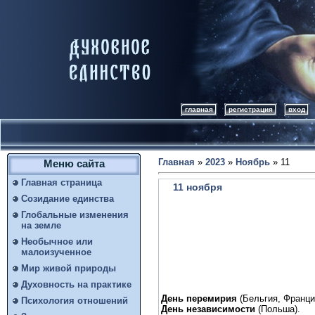
главная
регистрация
вход
Главная
»
2023
»
Ноябрь
»
11
Меню сайта
Главная страница
11 ноября
Созидание единства
Глобальные изменения
на земле
Необычное или
малоизученное
Мир живой природы
Духовность на практике
День перемирия
(Бельгия, Франция
Психология отношений
День независимости
(Польша).