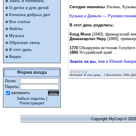
Знать и понимать
Сегодня именины
Ульяны, Кузьмы
О детях и для детей
Копилка добрых дел
Кузьма и Демьян — Рукомесленники,
Все статьи
В этот день родились:
Файлы
Клод Моне
(1840), французский жи
Музыка
Джавахарлал Неру
(1889), премьер
Обратная связь
1770
Обнаружен источник Голубого 
В этот день
1860
Уссурийский край ...
Видео
Знаете ли вы, что
в Южной Америке
Форма входа
Категория:
В этот день...
|
Просмотров:
2389
|
Доб
Логин:
Пароль:
запомнить
Забыл пароль
|
Регистрация
Copyright MyCorp © 202