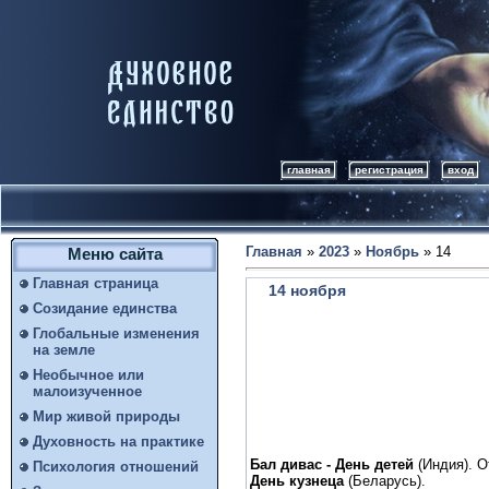
главная
регистрация
вход
Главная
»
2023
»
Ноябрь
»
14
Меню сайта
Главная страница
14 ноября
Созидание единства
Глобальные изменения
на земле
Необычное или
малоизученное
Мир живой природы
Духовность на практике
Бал дивас - День детей
(Индия). О
Психология отношений
День кузнеца
(Беларусь).