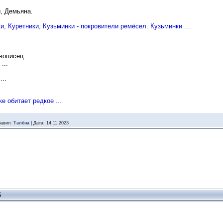
, Демьяна.
 Куретники, Кузьминки - покровители ремёсел. Кузьминки ...
вописец.
 ...
...
 обитает редкое ...
авил:
Талёна
|
Дата:
14.11.2023
6