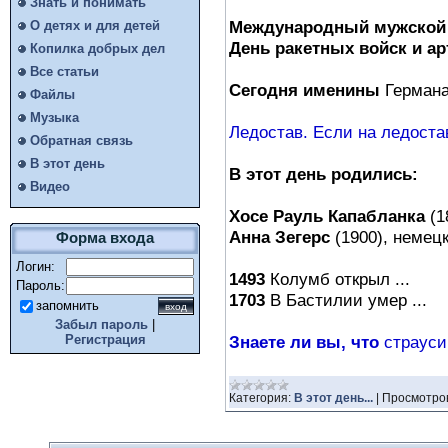
Знать и понимать
Международный мужской 
О детях и для детей
День ракетных войск и а
Копилка добрых дел
Все статьи
Сегодня именины
Германа
Файлы
Музыка
Ледостав. Если на ледостав
Обратная связь
В этот день
В этот день родились:
Видео
Хосе Рауль Капабланка
(1
Анна Зегерс
(1900), немецк
Форма входа
Логин:
1493
Колумб открыл ...
Пароль:
1703
В Бастилии умер ...
запомнить
Забыл пароль
|
Знаете ли вы, что
страусин
Регистрация
Категория:
В этот день...
|
Просмотро