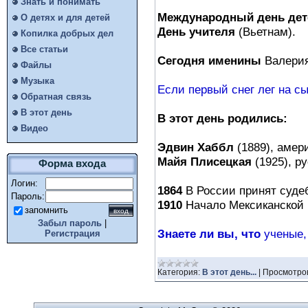
Знать и понимать
Международный день дет
О детях и для детей
День учителя
(Вьетнам).
Копилка добрых дел
Все статьи
Сегодня именины
Валерия
Файлы
Музыка
Если первый снег лег на с
Обратная связь
В этот день
В этот день родились:
Видео
Эдвин Хаббл
(1889), амер
Майя Плисецкая
(1925), ру
Форма входа
Логин:
1864
В России принят судеб
Пароль:
1910
Начало Мексиканской .
запомнить
Забыл пароль
|
Знаете ли вы, что
ученые,
Регистрация
Категория:
В этот день...
|
Просмотро