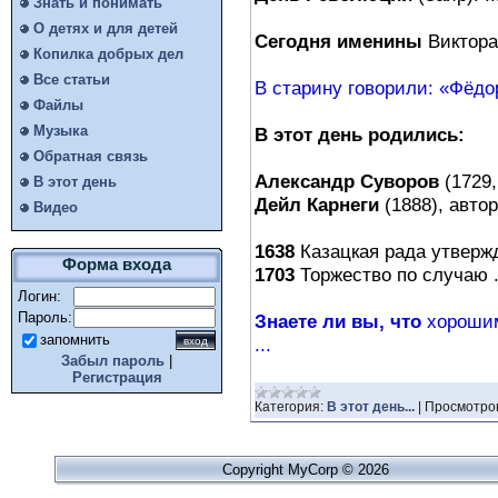
Знать и понимать
О детях и для детей
Сегодня именины
Виктора
Копилка добрых дел
Все статьи
В старину говорили: «Фёдо
Файлы
Музыка
В этот день родились:
Обратная связь
Александр Суворов
(1729,
В этот день
Дейл Карнеги
(1888), автор 
Видео
1638
Казацкая рада утвержд
Форма входа
1703
Торжество по случаю .
Логин:
Пароль:
Знаете ли вы, что
хороши
запомнить
...
Забыл пароль
|
Регистрация
Категория:
В этот день...
|
Просмотро
Copyright MyCorp © 2026