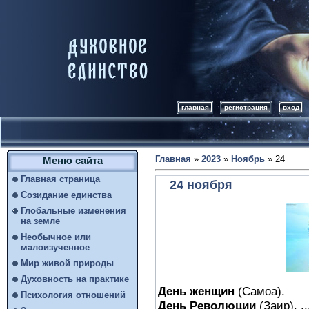
главная
регистрация
вход
Главная
»
2023
»
Ноябрь
»
24
Меню сайта
Главная страница
24 ноября
Созидание единства
Глобальные изменения
на земле
Необычное или
малоизученное
Мир живой природы
Духовность на практике
День женщин
(Самоа).
Психология отношений
День Революции
(Заир). ..