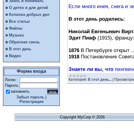
Знать и понимать
Если много инея, снега и з
О детях и для детей
Копилка добрых дел
В этот день родились:
Все статьи
Файлы
Николай Евгеньевич Вир
Музыка
Эдит Пиаф
(1915), францу
Обратная связь
В этот день
1876
В Петербурге открыт ..
Видео
1918
Постановление Совета
Знаете ли вы, что
пингвин
Форма входа
Логин:
Категория:
В этот день...
|
Просмотро
Пароль:
запомнить
Забыл пароль
|
Регистрация
Copyright MyCorp © 2026