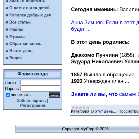
Знать и понимать
О детях и для детей
Сегодня именины
Василия
Копилка добрых дел
Анна Зимняя. Если в этот д
Все статьи
будет ...
Файлы
Музыка
В этот день родились:
Обратная связь
В этот день
Джакомо Пуччини
(1858),
Видео
Эдуард Николаевич Успе
1857
Вышла в обращение ..
Форма входа
1920
Утвержден план ...
Логин:
Пароль:
Знаете ли вы, что
самым б
запомнить
Забыл пароль
|
Регистрация
Категория:
В этот день...
|
Просмотро
Copyright MyCorp © 2026