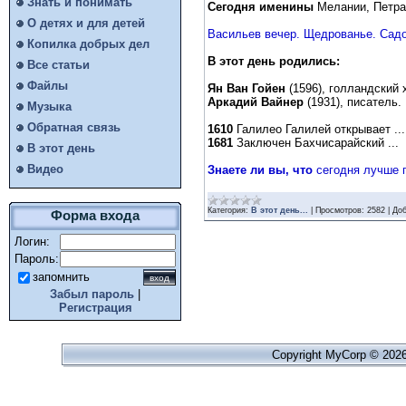
Знать и понимать
Сегодня именины
Мелании, Петра
О детях и для детей
Васильев вечер. Щедрованье. Садо
Копилка добрых дел
В этот день родились:
Все статьи
Файлы
Ян Ван Гойен
(1596), голландский 
Аркадий Вайнер
(1931), писатель.
Музыка
Обратная связь
1610
Галилео Галилей открывает ...
1681
Заключен Бахчисарайский ...
В этот день
Видео
Знаете ли вы, что
сегодня лучше п
Категория:
В этот день...
|
Просмотров:
2582
|
Доб
Форма входа
Логин:
Пароль:
запомнить
Забыл пароль
|
Регистрация
Copyright MyCorp © 202