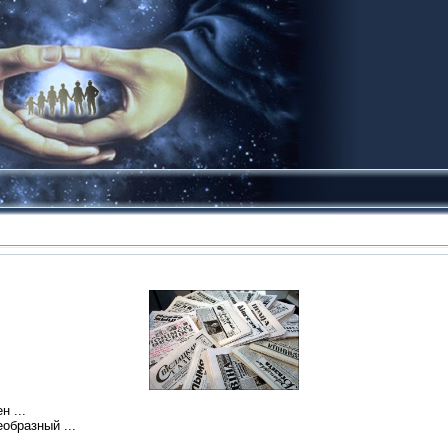
н ...
еобразный ...