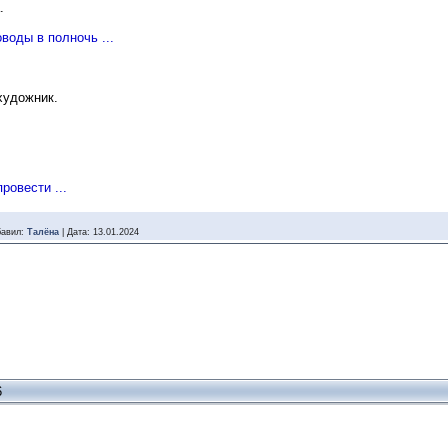
.
воды в полночь ...
художник.
ровести ...
авил:
Талёна
|
Дата:
13.01.2024
6