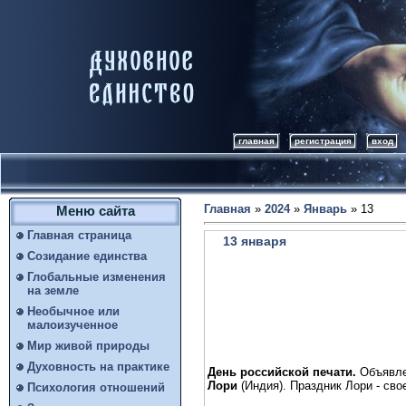
главная
регистрация
вход
Главная
»
2024
»
Январь
»
13
Меню сайта
Главная страница
13 января
Созидание единства
Глобальные изменения
на земле
Необычное или
малоизученное
Мир живой природы
Духовность на практике
День российской печати.
Объявле
Лори
(Индия). Праздник Лори - сво
Психология отношений