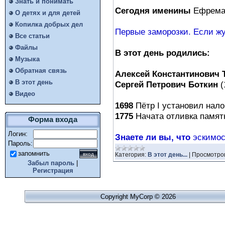
Знать и понимать
Сегодня именины
Ефрема,
О детях и для детей
Копилка добрых дел
Первые заморозки. Если жур
Все статьи
Файлы
В этот день родились:
Музыка
Обратная связь
Алексей Константинович 
В этот день
Сергей Петрович Боткин
(
Видео
1698
Пётр I установил налог
1775
Начата отливка памятн
Форма входа
Логин:
Знаете ли вы, что
эскимос
Пароль:
запомнить
Категория:
В этот день...
|
Просмотро
Забыл пароль
|
Регистрация
Copyright MyCorp © 2026