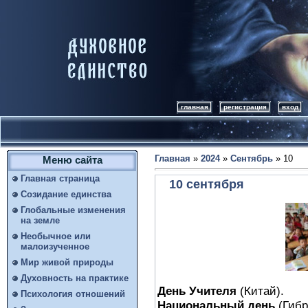
главная
регистрация
вход
Главная
»
2024
»
Сентябрь
»
10
Меню сайта
Главная страница
10 сентября
Созидание единства
Глобальные изменения
на земле
Необычное или
малоизученное
Мир живой природы
Духовность на практике
День Учителя
(Китай).
Психология отношений
Национальный день
(Гибр