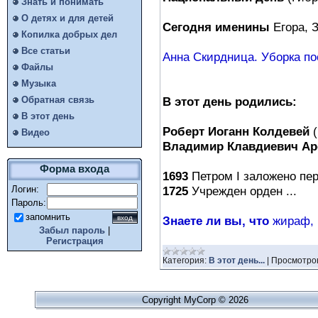
Знать и понимать
О детях и для детей
Сегодня именины
Егора, 
Копилка добрых дел
Все статьи
Анна Скирдница. Уборка пос
Файлы
Музыка
В этот день родились:
Обратная связь
В этот день
Роберт Иоганн Колдевей
(
Видео
Владимир Клавдиевич Ар
Форма входа
1693
Петром I заложено перв
1725
Учрежден орден ...
Логин:
Пароль:
запомнить
Знаете ли вы, что
жираф, в
Забыл пароль
|
Регистрация
Категория:
В этот день...
|
Просмотро
Copyright MyCorp © 2026