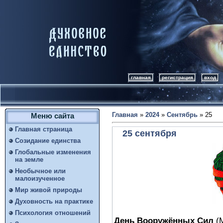
главная
регистрация
вход
Главная
»
2024
»
Сентябрь
»
25
Меню сайта
Главная страница
25 сентября
Созидание единства
Глобальные изменения
на земле
Необычное или
малоизученное
Мир живой природы
Духовность на практике
Психология отношений
День Вооружённых Сил
(