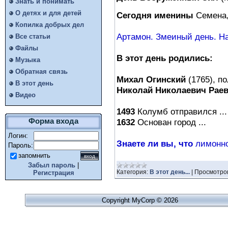
Знать и понимать
О детях и для детей
Сегодня именины
Семена
Копилка добрых дел
Артамон. Змеиный день. На
Все статьи
Файлы
В этот день родились:
Музыка
Обратная связь
Михал Огинский
(1765), по
В этот день
Николай Николаевич Рае
Видео
1493
Колумб отправился ...
1632
Основан город ...
Форма входа
Логин:
Знаете ли вы, что
лимонной
Пароль:
запомнить
Забыл пароль
|
Категория:
В этот день...
|
Просмотро
Регистрация
Copyright MyCorp © 2026