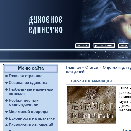
главная
регистрация
вход
Главная
»
Статьи
»
О детях и для 
Меню сайта
для детей
Главная страница
Библия в анимации
Созидание единства
Цикл 
Глобальные изменения
расск
на земле
помо
Необычное или
мульт
малоизученное
драм
челове
Мир живой природы
Духовность на практике
Психология отношений
Пере