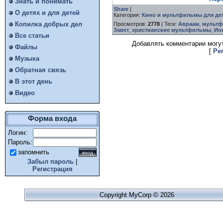
Знать и понимать
Share
|
О детях и для детей
Категория
:
Кино и мультфильмы для де
Копилка добрых дел
Просмотров
:
2778
|
Теги
:
Авраам
,
мультф
Завет
,
христианские мультфильмы
,
Ио
Все статьи
Добавлять комментарии могут
Файлы
[
Ре
Музыка
Обратная связь
В этот день
Видео
Форма входа
Логин:
Пароль:
запомнить
Забыл пароль
|
Регистрация
Copyright MyCorp © 2026