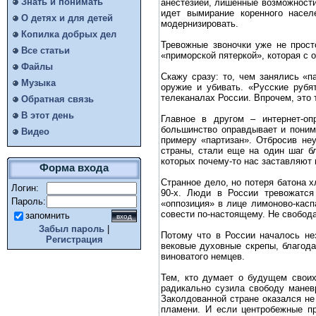
Знать и понимать
анестезией, лишенные возможности
идет вымирание коренного насел
О детях и для детей
модернизировать.
Копилка добрых дел
Тревожные звоночки уже не прост
Все статьи
«приморской пятеркой», которая с 
Файлы
Скажу сразу: то, чем занялись «п
Музыка
оружие и убивать. «Русские рубя
телеканалах России. Впрочем, это 
Обратная связь
В этот день
Главное в другом – интернет-о
большинство оправдывает и поним
Видео
примеру «партизан». Отбросив не
страны, стали еще на один шаг бл
которых почему-то нас заставляют
Форма входа
Странное дело, но потеря батона 
Логин:
90-х. Люди в России тревожатся
Пароль:
«оппозиция» в лице лимоново-кас
совести по-настоящему. Не свобода
запомнить
Забыл пароль
|
Потому что в России началось не
Регистрация
вековые духовные скрепы, благод
виноватого немцев.
Тем, кто думает о будущем своих
радикально сузила свободу маневр
Заколдованной стране оказался не
пламени. И если центробежные п