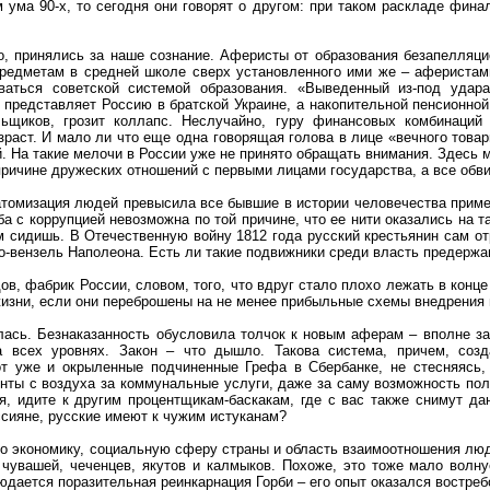
ума 90-х, то сегодня они говорят о другом: при таком раскладе фина
, принялись за наше сознание. Аферисты от образования безапелляци
предметам в средней школе сверх установленного ими же – аферистам
аться советской системой образования. «Выведенный из-под удар
представляет Россию в братской Украине, а накопительной пенсионной
льщиков, грозит коллапс. Неслучайно, гуру финансовых комбинаций
зраст. И мало ли что еще одна говорящая голова в лице «вечного това
й. На такие мелочи в России уже не принято обращать внимания. Здесь 
причине дружеских отношений с первыми лицами государства, а все обв
 атомизация людей превысила все бывшие в истории человечества прим
ба с коррупцией невозможна по той причине, что ее нити оказались на т
м сидишь. В Отечественную войну 1812 года русский крестьянин сам от
мо-вензель Наполеона. Есть ли такие подвижники среди власть предерж
в, фабрик России, словом, того, что вдруг стало плохо лежать в конце
 жизни, если они переброшены на не менее прибыльные схемы внедрения
илась. Безнаказанность обусловила толчок к новым аферам – вполне з
а всех уровнях. Закон – что дышло. Такова система, причем, созд
т уже и окрыленные подчиненные Грефа в Сбербанке, не стесняясь,
нты с воздуха за коммунальные услуги, даже за саму возможность пол
я, идите к другим процентщикам-баскакам, где с вас также снимут дан
ссияне, русские имеют к чужим истуканам?
о экономику, социальную сферу страны и область взаимоотношения лю
, чувашей, чеченцев, якутов и калмыков. Похоже, это тоже мало волну
людается поразительная реинкарнация Горби – его опыт оказался востре