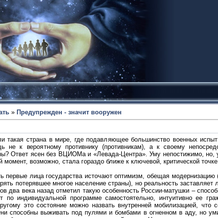
ать
»
Предупрежден - значит вооружен
ли такая страна в мире, где подавляющее большинство военных испыт
дь не к вероятному противнику (противникам), а к своему непосре
ны? Ответ ясен без ВЦИОМа и «Левада-Центра». Уму непостижимо, но, ув
 момент, возможно, стала гораздо ближе к ключевой, критической точке
ть первые лица государства источают оптимизм, обещая модернизацию (в
дрять потерявшее многое население страны), но реальность заставляет 
ков два века назад отметил такую особенность России-матушки – способ
т по индивидуальной программе самостоятельно, интуитивно ее граж
другому это состояние можно назвать внутренней мобилизацией, что с
Они способны выживать под пулями и бомбами в огненном в аду, но ум