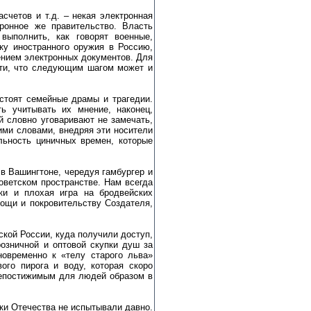
счетов и т.д. – некая электронная
ронное же правительство. Власть
выполнить, как говорят военные,
ку иностранного оружия в Россию,
нием электронных документов. Для
сти, что следующим шагом может и
стоят семейные драмы и трагедии.
 учитывать их мнение, наконец,
 словно уговаривают не замечать,
ми словами, внедряя эти носители
льность циничных времен, которые
в Вашингтоне, чередуя гамбургер и
оветском пространстве. Нам всегда
ки и плохая игра на бродвейских
ощи и покровительству Создателя,
ской России, куда получили доступ,
озничной и оптовой скупки душ за
овременно к «телу старого льва»
го пирога и воду, которая скоро
 непостижимым для людей образом в
ки Отечества не испытывали давно.