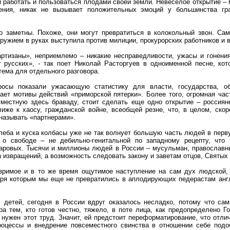
 работать и пользоваться плодами своей земли. Невеселое открытие – 
ения, никак не вызывает положительных эмоций у большинства гр
о заметны. Похоже, они могут превратиться в колокольный звон. Са
оружием в руках выступила против милиции, прокурорских работников и в
артизаны», неприемлемо – никакие несправедливости, ужасы и гонени
т русских», - так поет Николай Расторгуев в одноименной песне, ко
тема для отдельного разговора.
просы показали ужасающую статистику для власти, государства, о
ает мотивы действий «приморской пятерки». Более того, огромная час
уместную здесь браваду, стоит сделать еще одно открытие – россияне
иже к хаосу, гражданской войне, всеобщей резне, что, в целом, скор
 называть «партнерами».
хлеба и куска колбасы уже не так волнует большую часть людей в перву
 о свободе – не дебильно-генитальной по западному рецепту, что 
паровых. Тысячи и миллионы людей в России – мусульман, православны
 извращений, а возможность следовать закону и заветам отцов, Святых 
зримое и в то же время ощутимое наступление на сам дух людской,
аря которым мы еще не превратились в аплодирующих педерастам англ
 детей, сегодня в России вдруг оказалось несладко, потому что сам
а тем, кто готов честно, тяжело, в поте лица, как предопределено 
 нужен этот труд. Значит, ей предстоит переформатирование, что отлич
роцессы и внедрение повсеместного свинства в отношении себе подо