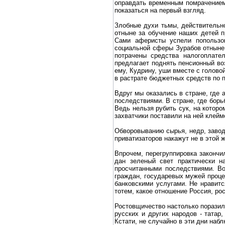
оправдать временным помрачением 
показаться на первый взгляд.
Злобные духи тьмы, действительно
отныне за обучение наших детей 
Сами аферисты успели попользов
социальной сферы Зурабов отныне 
потрачены средства налогоплате
предлагает поднять пенсионный во
ему, Кудрину, уши вместе с голово
в растрате бюджетных средств по 
Вдруг мы оказались в стране, где
последствиями. В стране, где борь
Ведь нельзя рубить сук, на которо
захватчики поставили на ней клей
Обворовыванию сырья, недр, заводо
приватизаторов накажут не в этой
Впрочем, перегруппировка законч
дан зеленый свет практически н
просчитанными последствиями. Во
граждан, государевых мужей проце
банковскими услугами. Не нравитс
тотем, какое отношение Россия, ро
Ростовщичество настолько поразил
русских и других народов - татар
Кстати, не случайно в эти дни наб