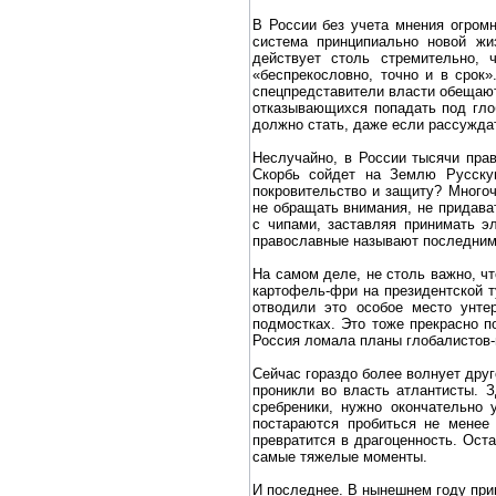
В России без учета мнения огромн
система принципиально новой жи
действует столь стремительно, 
«беспрекословно, точно и в срок
спецпредставители власти обещаю
отказывающихся попадать под гло
должно стать, даже если рассужда
Неслучайно, в России тысячи пра
Скорбь сойдет на Землю Русску
покровительство и защиту? Много
не обращать внимания, не придав
с чипами, заставляя принимать э
православные называют последним
На самом деле, не столь важно, ч
картофель-фри на президентской т
отводили это особое место унте
подмостках. Это тоже прекрасно 
Россия ломала планы глобалистов
Сейчас гораздо более волнует друг
проникли во власть атлантисты. 
сребреники, нужно окончательно
постараются пробиться не менее
превратится в драгоценность. Ост
самые тяжелые моменты.
И последнее. В нынешнем году при