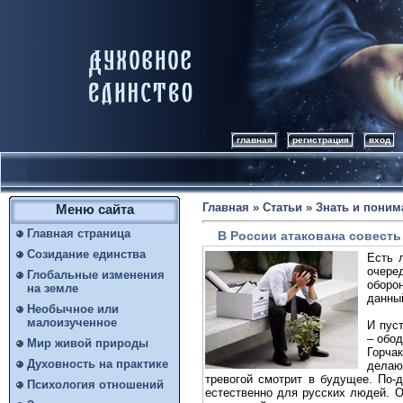
главная
регистрация
вход
Главная
»
Статьи
»
Знать и поним
Меню сайта
Главная страница
В России атакована совесть
Созидание единства
Есть 
очере
Глобальные изменения
оборо
на земле
данный
Необычное или
малоизученное
И пус
– обо
Мир живой природы
Горча
Духовность на практике
делаю
тревогой смотрит в будущее. По-
Психология отношений
естественно для русских людей. 