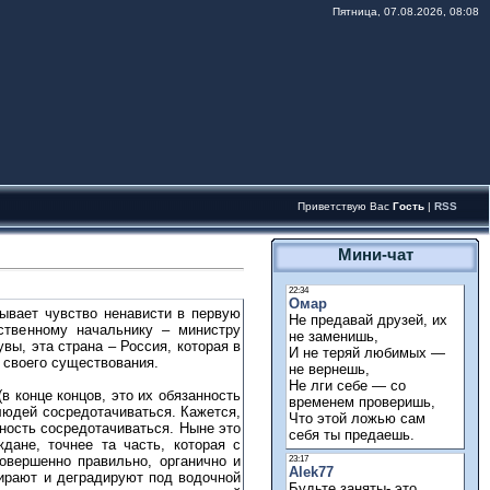
Пятница, 07.08.2026, 08:08
Приветствую Вас
Гость
|
RSS
Мини-чат
ывает чувство ненависти в первую
дственному начальнику – министру
ы, эта страна – Россия, которая в
 своего существования.
 конце концов, это их обязанность
людей сосредотачиваться. Кажется,
ность сосредотачиваться. Ныне это
дане, точнее та часть, которая с
овершенно правильно, органично и
ирают и деградируют под водочной