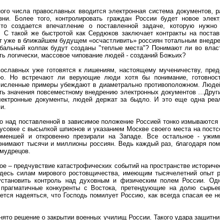
ого числа православных вводится электронная система документов, ра
зни. Более того, контролировать граждан России будет новое элект
что создается впечатление о поставленной задаче, которую нужно 
». С такой же быстротой как Сердюков заключает контракты на постав
т уже в ближайшем будущем «осчастливить» россиян тотальным внедре
бальный колпак будут созданы "теплые места"? Понимают ли во вла
ть логически, массовое чипование людей - созданий Божьих?
вославных уже готовятся к лишениям, настоящему мученичеству, пред
ю. Но встречают ли верующие люди хотя бы понимание, готовность
численные примеры убеждают в диаметрально противоположном. Людей
ать значения повсеместному внедрению электронных документов …Други
лектронные документы, людей держат за быдло. И это еще одна реа
и.
то над поставленной в зависимое положение Россией тонко измываются 
усовке с высылкой шпионов и указанием Москве своего места на постс
рменшей и откровенно презирали на Западе. Все остальное - ужим
понимают тысячи и миллионы россиян. Ведь каждый раз, благодаря пом
-мудрецов.
ое – предчувствие катастрофических событий на пространстве историче
Здесь силам мирового ростовщичества, имеющим тысячелетний опыт р
 установить контроль над духовным и физическим полем России. Одн
 прагматичные конкуренты с Востока, претендующие на долю сырьево
ается надеяться, что Господь помилует Россию, как всегда спасая ее
нято решение о закрытии военных училищ России. Такого удара защитни