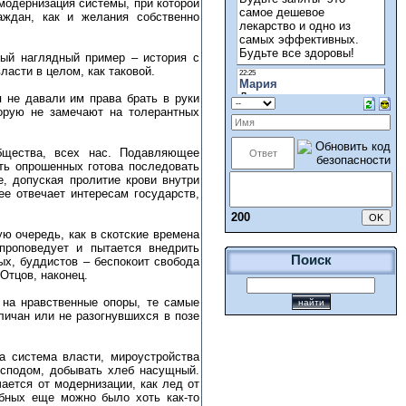
модернизация системы, при которой
аждан, как и желания собственно
мый наглядный пример – история с
ласти в целом, как таковой.
я не давали им права брать в руки
торую не замечают на толерантных
бщества, всех нас. Подавляющее
ть опрошенных готова последовать
, допуская пролитие крови внутри
ее отвечает интересам государств,
200
ю очередь, как в скотские времена
проповедует и пытается внедрить
Поиск
х, буддистов – беспокоит свобода
Отцов, наконец.
 на нравственные опоры, те самые
ичан или не разогнувшихся в позе
а система власти, мироустройства
Господом, добывать хлеб насущный.
ается от модернизации, как лед от
бных еще можно было хоть как-то