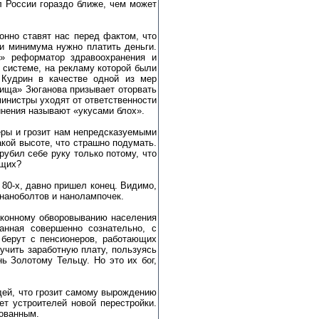
л России гораздо ближе, чем может
онно ставят нас перед фактом, что
и минимума нужно платить деньги.
а» реформатор здравоохранения и
 системе, на рекламу которой были
 Кудрин в качестве одной из мер
рища» Зюганова призывает оторвать
министры уходят от ответственности
инения называют «укусами блох».
еры и грозит нам непредсказуемыми
акой высоте, что страшно подумать.
рубил себе руку только потому, что
ащих?
 80-х, давно пришел конец. Видимо,
 наноболтов и нанолампочек.
аконному обворовыванию населения
анная совершенно сознательно, с
 берут с пенсионеров, работающих
учить заработную плату, пользуясь
ь Золотому Тельцу. Но это их бог,
дей, что грозит самому вырождению
ет устроителей новой перестройки.
бованным.