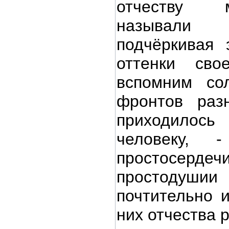
отчеству 
называли
подчёркивая 
оттенки сво
вспомним со
фронтов раз
приходилос
человеку,
простосерд
простодуши
почтительно и
них отчества 