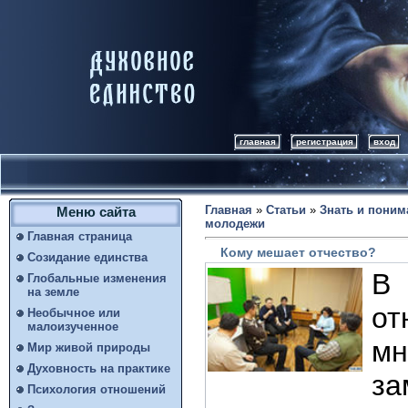
главная
регистрация
вход
Главная
»
Статьи
»
Знать и поним
Меню сайта
молодежи
Главная страница
Кому мешает отчество?
Созидание единства
В
Глобальные изменения
на земле
о
Необычное или
малоизученное
мн
Мир живой природы
Духовность на практике
з
Психология отношений