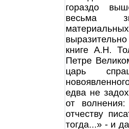
гораздо вы
весьма зн
материальных
выразительно
книге А.Н. Т
Петре Великом
царь спраш
новоявленног
едва не задох
от волнения
отчеству пис
тогда...» - и 