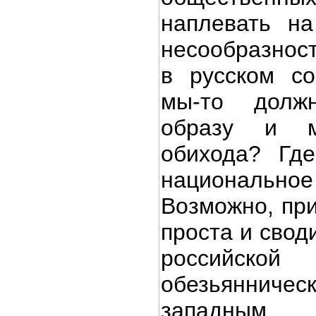
наплевать на
несообразнос
в русском со
мы-то долж
образу и м
обихода? Гд
национальн
Возможно, при
проста и свод
российской
обезьянниче
западн