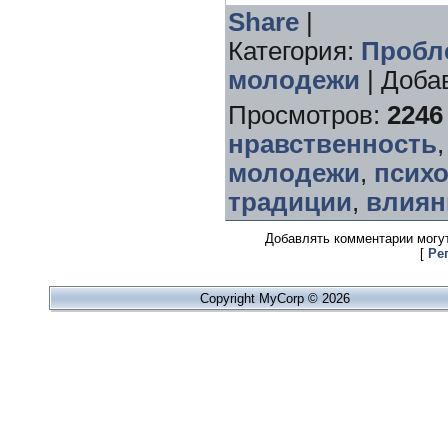
Share
|
Категория
:
Пробл
молодежи
|
Доба
Просмотров
:
2246
нравственность
молодежи
,
псих
традиции
,
влиян
Добавлять комментарии могут
[
Ре
Copyright MyCorp © 2026