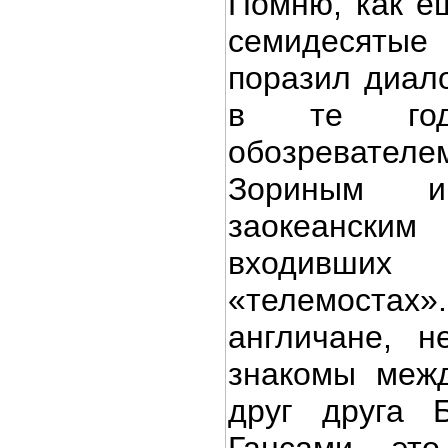
Помню, как е
семидесяты
поразил диал
в те годы
обозреват
Зориным и
заокеанск
входивших
«телемостах».
англичане, н
знакомы межд
друг друга 