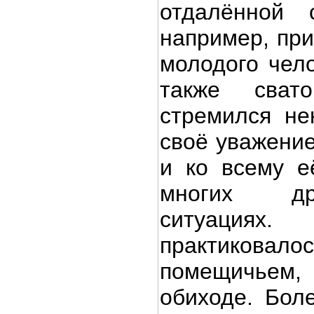
отдалённой с
например, при
молодого чело
также сват
стремился не
своё уважение
и ко всему е
многих др
ситуация
практиковало
помещичьем,
обиходе. Боле