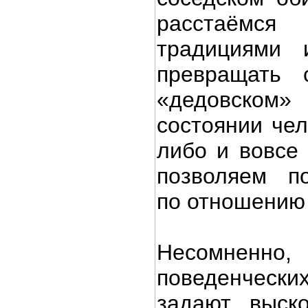
расстаёмся
традициями 
превращать 
«дедовско
состоянии чел
либо и вовсе 
позволяем п
по отношению 
Несомненн
поведенчес
задают выско