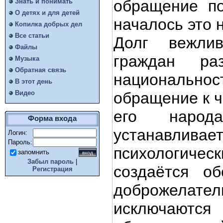
обращение по
Знать и понимать
О детях и для детей
началось это 
Копилка добрых дел
Все статьи
Долг вежли
Файлы
граждан ра
Музыка
Обратная связь
национально
В этот день
Видео
обращение к ч
его наро
Форма входа
устанавлива
Логин:
Пароль:
психологич
запомнить
Забыл пароль
|
создаётся об
Регистрация
доброжелател
исключаются