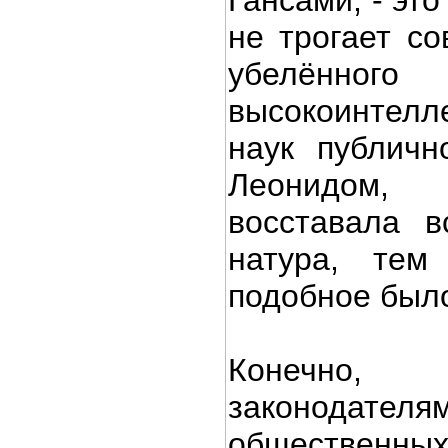
Гансами, - это
не трогает со
убелённ
высокоинтелле
наук публичн
Леонидом,
восставала в
натура, тем
подобное было
Конечно,
законодателям
общественн