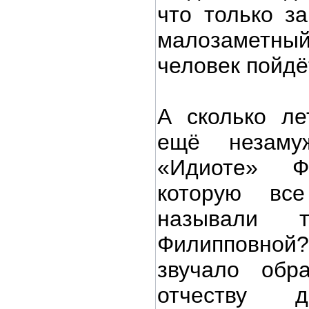
что только за
малозаметны
человек пойдёт
А сколько л
ещё незаму
«Идиоте» Ф.
которую вс
называли т
Филипповной?
звучало обр
отчеству