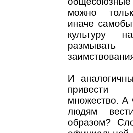
общесоюзны
можно тольк
иначе самобы
культуру н
размывать
заимствования
И аналогичн
привести
множество. А 
людям вест
образом? Сло