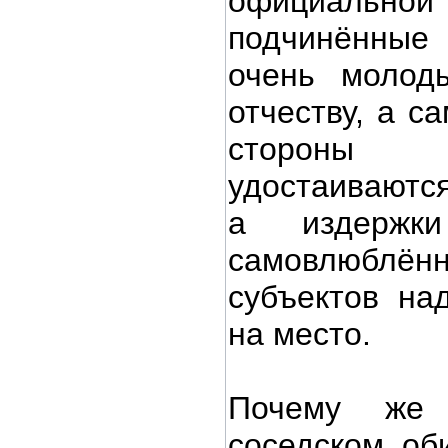
официальн
подчинённы
очень молод
отчеству, а с
стороны
удостаиваются
а издержки
самовлюблённ
субъектов на
на место.
Почему же
соседском об