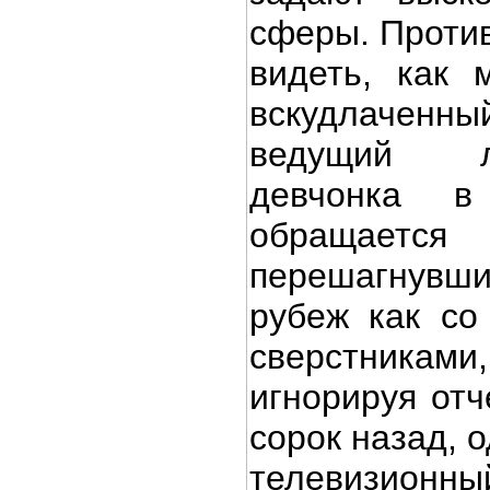
сферы. Против
видеть, как 
вскудлачен
ведущий л
девчонка 
обращается
перешагнувш
рубеж как со
сверстник
игнорируя отч
сорок назад, 
телевизионны