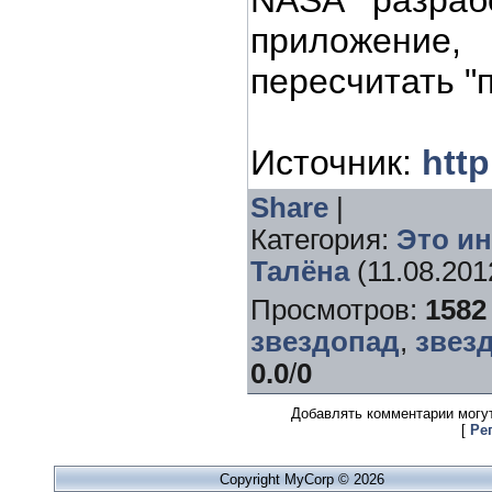
NASA разраб
приложени
пересчитать "
Источник
:
http
Share
|
Категория
:
Это и
Талёна
(11.08.201
Просмотров
:
1582
звездопад
,
звез
0.0
/
0
Добавлять комментарии могут
[
Ре
Copyright MyCorp © 2026