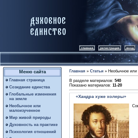
главная
регистрация
вход
Главная
»
Статьи
» Необычное или
Меню сайта
Главная страница
В разделе материалов
:
540
Показано материалов
:
11-20
Созидание единства
Глобальные изменения
«Хандра хуже холеры»
на земле
Со
Необычное или
малоизученное
Мир живой природы
Духовность на практике
Психология отношений