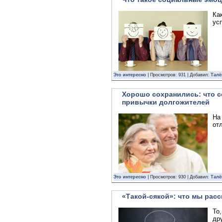
Ка
ус
Это интересно
| Просмотров: 931 | Добавил:
Талё
Хорошо сохранились: что 
привычки долгожителей
На
от
Это интересно
| Просмотров: 930 | Добавил:
Талё
«Такой-сякой»: что мы расс
То
др