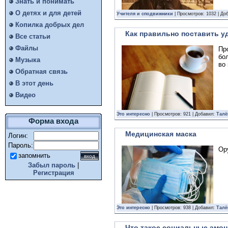
Знать и понимать
О детях и для детей
Учителя и сподвижники
| Просмотров: 1032 | До
Копилка добрых дел
Как правильно поставить у
Все статьи
Файлы
Пр
бо
Музыка
во
Обратная связь
В этот день
Видео
Это интересно
| Просмотров: 921 | Добавил:
Талё
Форма входа
Медицинская маска
Логин:
Пароль:
Ор
запомнить
Забыл пароль
|
Регистрация
Это интересно
| Просмотров: 938 | Добавил:
Талё
Что такое социальные эмо