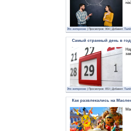
нас
Это интересно
| Просмотров: 904 | Добавил:
Талё
Самый странный день в год
На
зав
Это интересно
| Просмотров: 853 | Добавил:
Талё
Как развлекались на Масле
Ма