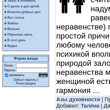
Знать и понимать
наду
О детях и для детей
Копилка добрых дел
раве
Все статьи
Файлы
неравенстве) 
Музыка
простой причи
Обратная связь
В этот день
любому челове
Видео
психикой впол
Форма входа
природой зал
Логин:
неравенства 
Пароль:
запомнить
женщиной ест
Забыл пароль
|
Регистрация
гармония ...
Азы духовности
| П
Добавил:
Талёна
| Д