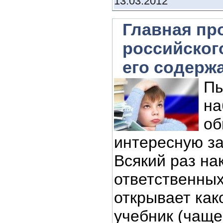
13.03.2012
Главная пр
российског
его содерж
Пы
на
об
интересную з
Всякий раз на
ответственных
открывает как
учебник (чаще