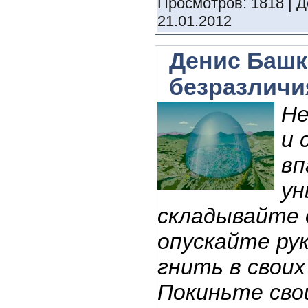
Просмотров: 1818 | 
21.01.2012
Денис Башк
безразличи
Не
и 
вп
ун
складывайте 
опускайте ру
гнить в своих
Покиньте сво