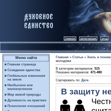
главная
регистрация
вход
Главная
»
Статьи
»
Знать и поним
Меню сайта
молодежи
Главная страница
В категории материалов
:
515
Созидание единства
Показано материалов
:
471-480
Глобальные изменения
на земле
Сортировать по
:
Дате
Необычное или
В защиту н
малоизученное
Мир живой природы
Честн
Духовность на практике
Психология отношений
счит