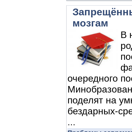
Запрещённы
мозгам
В 
ро
по
фа
очередного п
Минобразовани
поделят на ум
бездарных-сре
...