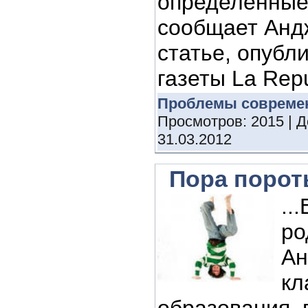
определенные
сообщает Анд
статье, опубл
газеты La Repu
Проблемы совреме
Просмотров: 2015 | 
31.03.2012
Пора порот
..
ро
Ан
кл
образования, 