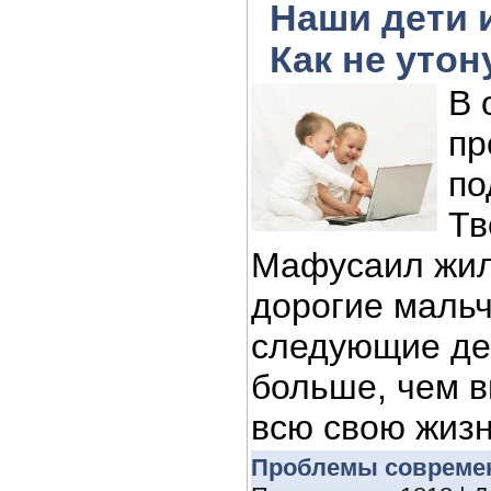
Наши дети 
Как не утон
В 
пр
по
Тв
Мафусаил жил 
дорогие мальч
следующие де
больше, чем 
всю свою жизнь
Проблемы совреме