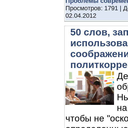
Проблемы совреме
Просмотров: 1791 | 
02.04.2012
50 слов, з
использова
соображен
политкорре
Де
об
Нь
на
чтобы не "оск