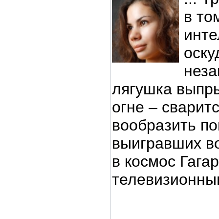
в то
инте
оску
неза
лягушка выпры
огне – сварит
вообразить п
выигравших в
в космос Гага
телевизионным