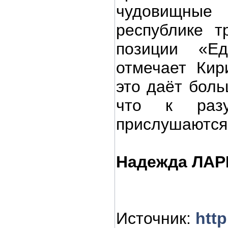
чудовищные
республике т
позиции «Е
отмечает Кир
это даёт боль
что к разу
прислушаются
Надежда ЛА
Источник
:
http