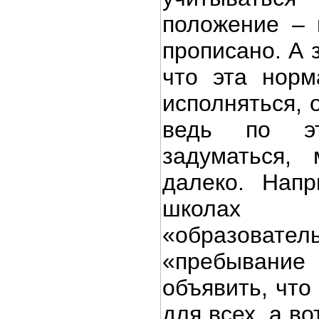
положение – 
прописано. А 
что эта норм
исполняться, 
ведь по эт
задуматься,
далеко. Напр
школа
«образоват
«пребывани
объявить, что 
для всех, а во