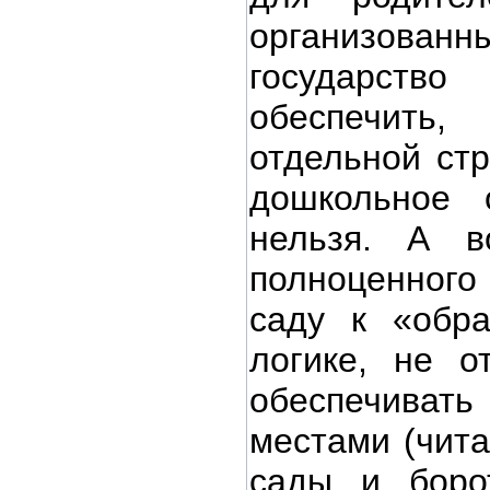
организованны
государс
обеспечить
отдельной стр
дошкольное 
нельзя. А в
полноценног
саду к «обра
логике, не от
обеспечива
местами (чита
сады и боро