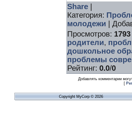
Share
|
Категория
:
Пробл
молодежи
|
Доба
Просмотров
:
1793
родители
,
пробл
дошкольное обр
проблемы совре
Рейтинг
:
0.0
/
0
Добавлять комментарии могут
[
Ре
Copyright MyCorp © 2026