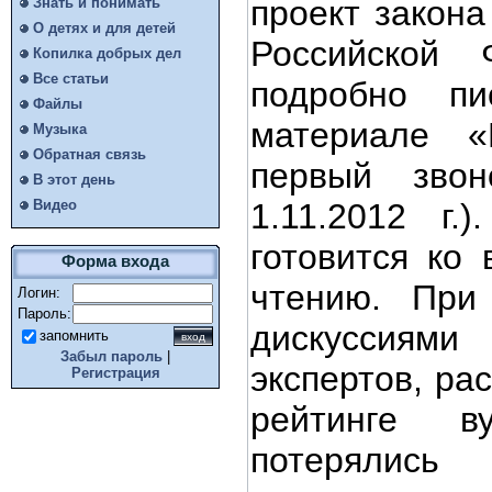
проект закона
Знать и понимать
О детях и для детей
Российской 
Копилка добрых дел
Все статьи
подробно п
Файлы
материале 
Музыка
Обратная связь
первый зв
В этот день
Видео
1.11.2012 г.
готовится ко 
Форма входа
чтению. При
Логин:
Пароль:
дискуссия
запомнить
Забыл пароль
|
экспертов, ра
Регистрация
рейтинге в
потерялись