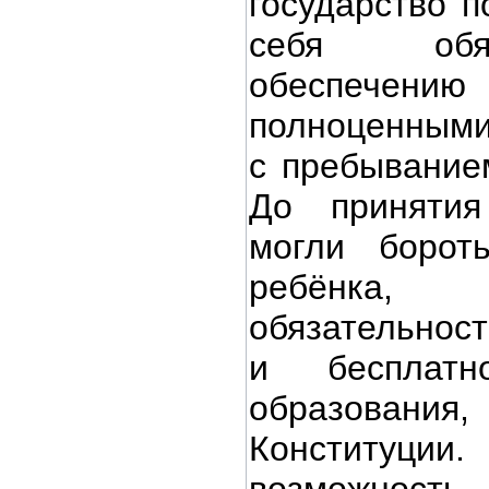
государство п
себя обя
обеспеч
полноценными
с пребыванием
До принятия
могли борот
ребёнка,
обязательност
и бесплатн
образования
Конституци