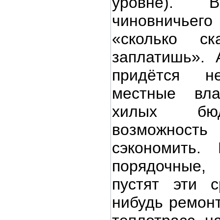
уровне).
чиновничье
«сколько с
заплатишь». 
придётся н
местные вл
хилых бюд
возможнос
сэкономить.
порядочные,
пустят эти с
нибудь ремонт