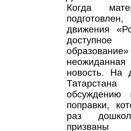
Когда мат
подготовле
движения «Р
доступно
образов
неожиданна
новость. На 
Татарстана
обсуждению 
поправки, ко
раз дошко
призваны с