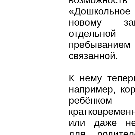
возможно
«Дошкольное
новому зак
отдельной
пребыванием 
связанной.
К нему теперь
например, кор
ребёнко
кратковреме
или даже не
для родите