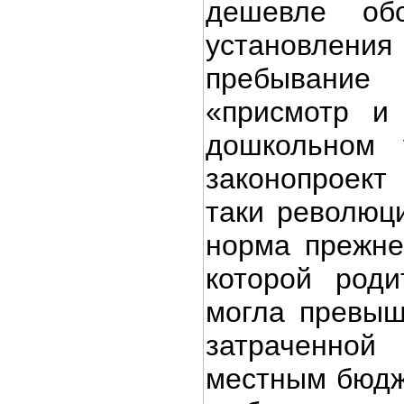
дешевле об
установл
пребывани
«присмотр и 
дошкольном 
законопроект
таки революци
норма прежнег
которой роди
могла превыш
затраченно
местным бюдж