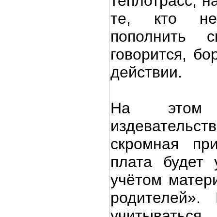
теплотрасс, н
те, кто не
пополнить 
говорится, бо
действии.
На этом
издеватель
скромная пр
плата будет 
учётом матер
родителей».
учитыватьс