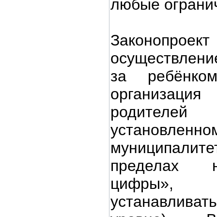
любые ограни
Законопроек
осуществление
за ребёнком
организация
родителе
установленно
муниципали
пределах н
цифры», 
устанавливат