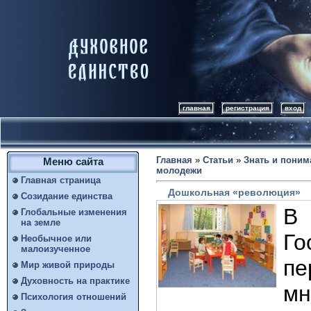
главная
регистрация
вход
Главная
»
Статьи
»
Знать и поним
Меню сайта
молодежи
Главная страница
Дошкольная «революция»
Созидание единства
В
Глобальные изменения
на земле
Го
Необычное или
малоизученное
п
Мир живой природы
Духовность на практике
мн
Психология отношений