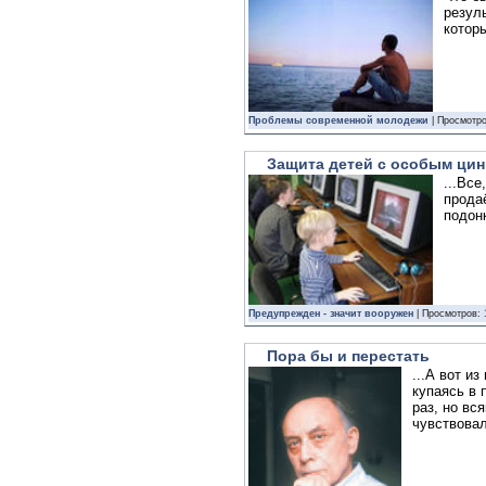
резул
которы
Проблемы современной молодежи
| Просмотро
Защита детей с особым ци
...Все
прода
подон
Предупрежден - значит вооружен
| Просмотров: 
Пора бы и перестать
...А вот и
купаясь в 
раз, но вс
чувствовал