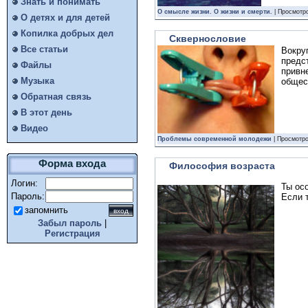
Знать и понимать
О смысле жизни. О жизни и смерти.
| Просмотро
О детях и для детей
Копилка добрых дел
Сквернословие
Все статьи
Вокру
предс
Файлы
привн
Музыка
общес
Обратная связь
В этот день
Видео
Проблемы современной молодежи
| Просмотро
Форма входа
Философия возраста
Логин:
Ты ос
Пароль:
Если 
запомнить
Забыл пароль
|
Регистрация