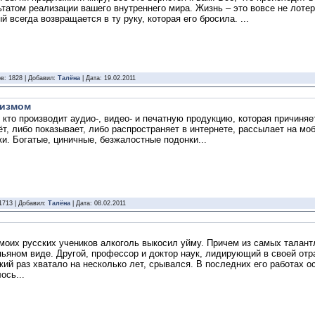
ьтатом реализации вашего внутреннего мира. Жизнь – это вовсе не лотер
й всегда возвращается в ту руку, которая его бросила. ...
в: 1828 | Добавил:
Талёна
| Дата:
19.02.2011
низмом
, кто производит аудио-, видео- и печатную продукцию, которая причиняет
ёт, либо показывает, либо распространяет в интернете, рассылает на мо
ки. Богатые, циничные, безжалостные подонки...
1713 | Добавил:
Талёна
| Дата:
08.02.2011
з моих русских учеников алкоголь выкосил уйму. Причем из самых талан
пьяном виде. Другой, профессор и доктор наук, лидирующий в своей отр
який раз хватало на несколько лет, срывался. В последних его работах 
ось...