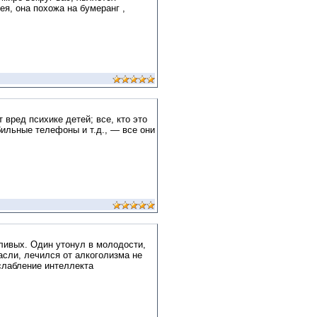
ея, она похожа на бумеранг ,
 вред психике детей; все, кто это
бильные телефоны и т.д., — все они
тливых. Один утонул в молодости,
асли, лечился от алкоголизма не
ослабление интеллекта