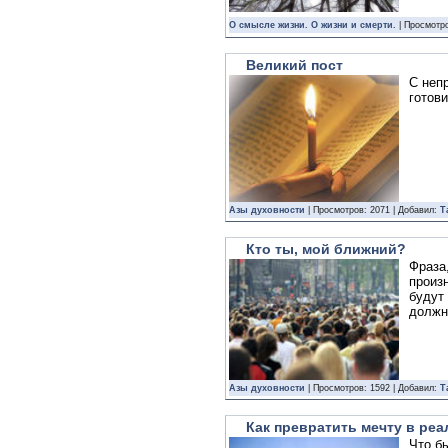
О смысле жизни. О жизни и смерти.
| Просмотро
Великий пост
С неп
готови
Азы духовности
| Просмотров: 2071 | Добавил:
Т
Кто ты, мой ближний?
Фраза
произ
будут
должно
Азы духовности
| Просмотров: 1592 | Добавил:
Т
Как превратить мечту в ре
Что бы