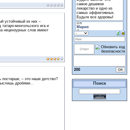
й устойчивый из них –
 татаро-монгольского ига и
ва нецензурных слов имеют
200
ь постарше, – это наше детство?
мыслишь дробями...
Поиск