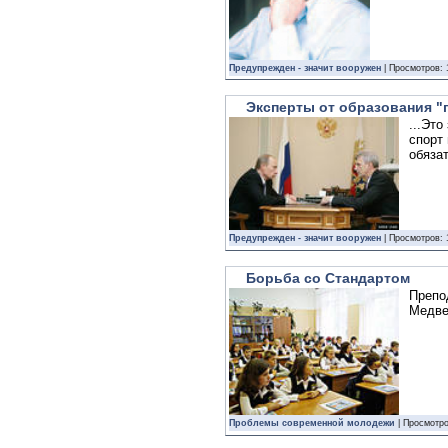
Предупрежден - значит вооружен
| Просмотров: 
Эксперты от образования "
...Эт
спорт
обяза
Предупрежден - значит вооружен
| Просмотров: 
Борьба со Стандартом
Препо
Медве
Проблемы современной молодежи
| Просмотро