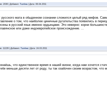
в: 2036 | Добавил:
Талёна
| Дата:
06.04.2011
г русского мата в обыденном сознании сложился целый ряд мифов. Самы
тавление о том, что наиболее циничные ругательства появились в период
есены в русский язык именно ордынцами. Это неверно: корни большинст
лавянское или даже индоевропейское происхождение. ...
в: 11228 | Добавил:
Талёна
| Дата:
24.03.2011
ознаёшь, что единственное время в нашей жизни, когда нам хочется стат
тебе меньше десяти лет от роду, ты так озабочен своим возрастом, что 