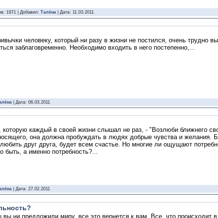
в: 1971 | Добавил:
Талёна
| Дата:
11.03.2011
ривычки человеку, который ни разу в жизни не постился, очень трудно в
ться заблаговременно. Необходимо входить в него постепенно,...
алёна
| Дата:
06.03.2011
, которую каждый в своей жизни слышал не раз, - "Возлюби ближнего сво
носящего, она должна пробуждать в людях добрые чувства и желания. Б
 любить друг друга, будет всем счастье. Но многие ли ощущают потребно
 быть, а именно потребность?...
алёна
| Дата:
27.02.2011
альность?
 вы ни предложили миру, все это вернется к вам. Все, что происходит в