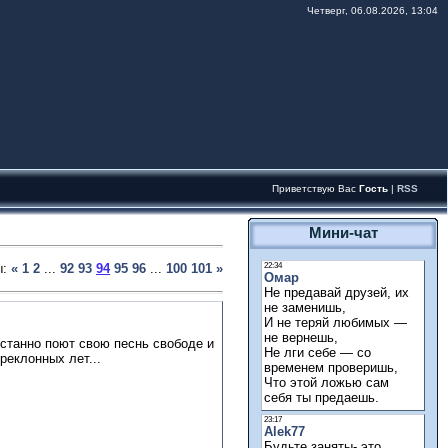
Четверг, 06.08.2026, 13:04
Приветствую Вас
Гость
|
RSS
Мини-чат
ы
:
«
1
2
...
92
93
94
95
96
...
100
101
»
устанно поют свою песнь свободе и
реклонных лет...