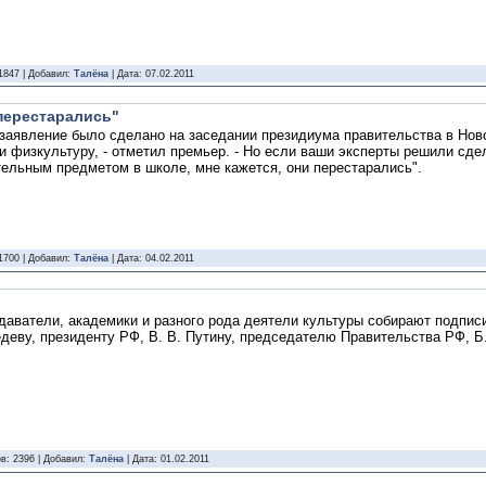
1847 | Добавил:
Талёна
| Дата:
07.02.2011
перестарались"
о заявление было сделано на заседании президиума правительства в Ново
 и физкультуру, - отметил премьер. - Но если ваши эксперты решили сд
тельным предметом в школе, мне кажется, они перестарались".
1700 | Добавил:
Талёна
| Дата:
04.02.2011
даватели, академики и разного рода деятели культуры собирают подпис
деву, президенту РФ, В. В. Путину, председателю Правительства РФ, Б.
в: 2396 | Добавил:
Талёна
| Дата:
01.02.2011