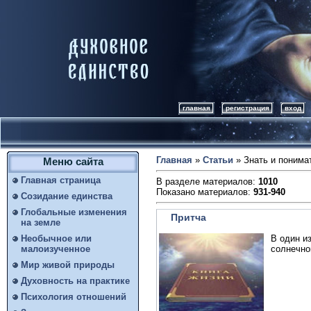
главная
регистрация
вход
Главная
»
Статьи
» Знать и понима
Меню сайта
Главная страница
В разделе материалов
:
1010
Показано материалов
:
931-940
Созидание единства
Глобальные изменения
Притча
на земле
В один и
Необычное или
солнечно
малоизученное
Мир живой природы
Духовность на практике
Психология отношений