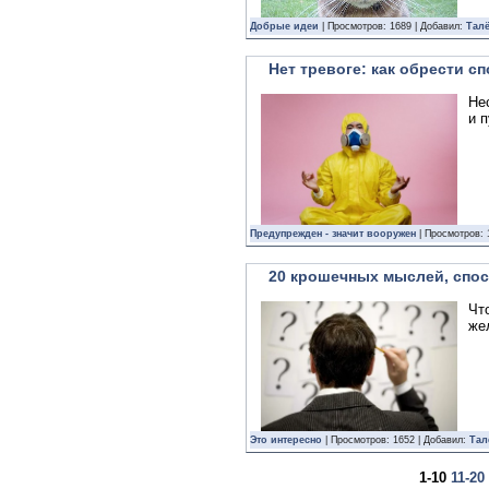
Добрые идеи
| Просмотров: 1689 | Добавил:
Тал
Нет тревоге: как обрести с
Не
и 
Предупрежден - значит вооружен
| Просмотров: 
20 крошечных мыслей, спо
Чт
же
Это интересно
| Просмотров: 1652 | Добавил:
Тал
1-10
11-20