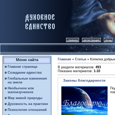
главная
регистрация
вход
Главная
»
Статьи
» Копилка добрых
Меню сайта
Главная страница
В разделе материалов
:
493
Показано материалов
:
1-10
Созидание единства
Глобальные изменения
Законы благодарности
на земле
По
Необычное или
пов
малоизученное
Мир живой природы
Духовность на практике
Психология отношений