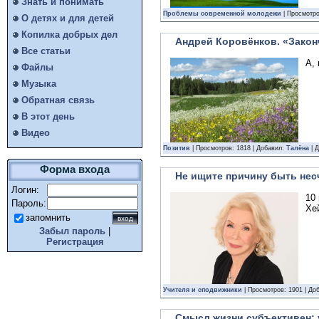
Знать и понимать
Проблемы современной молодежи
| Просмотро
О детях и для детей
Копилка добрых дел
Андрей Коровёнков. «Зако
Все статьи
А, 
Файлы
Музыка
Обратная связь
В этот день
Видео
Позитив
| Просмотров: 1818 | Добавил:
Талёна
| 
Форма входа
Не ищите причину быть нес
Логин:
10
Пароль:
Хе
запомнить
Забыл пароль
|
Регистрация
Учителя и сподвижники
| Просмотров: 1901 | До
Смысл жизни субъективен: 