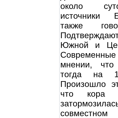
около сут
источники 
также гов
Подтверждаю
Южной и Цен
Современные 
мнении, что
тогда на 
Произошло эт
что кора З
затормоз
совместн