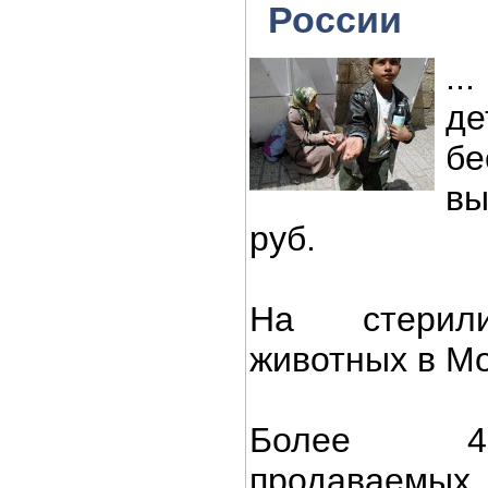
России
..
де
бе
вы
руб.
На стерили
животных в Мо
Более 4
продаваемых 