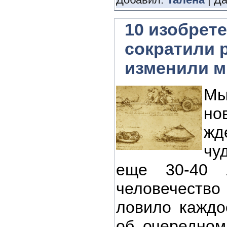
10 изобрет
сократили 
изменили м
Мы
но
жд
чу
еще 30-40 
человечест
ловило каждо
об очередном