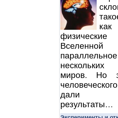
скл
так
как
физические
Вселенной 
параллельн
нескольких
миров. Но з
человеческо
дали ош
результаты…
Эксперименты и от