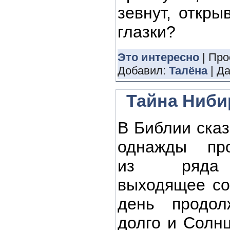
зевнут, откры
глазки?
Это интересно
| Про
Добавил:
Талёна
| Д
Тайна Ниби
В Библии сказ
однажды пр
из ряда
выходящее со
день продол
долго и Солнц