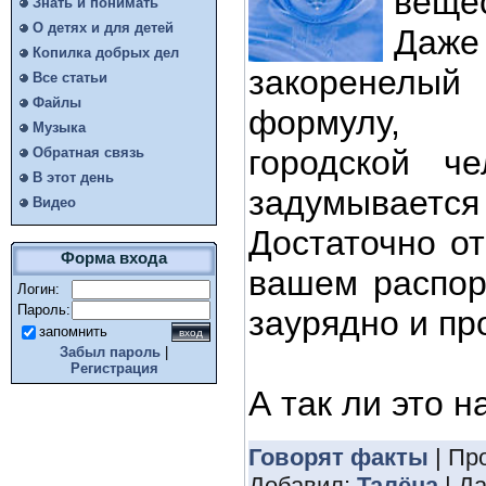
вещ
Знать и понимать
О детях и для детей
Да
Копилка добрых дел
закоренелый 
Все статьи
Файлы
формулу, 
Музыка
городской ч
Обратная связь
В этот день
задумываетс
Видео
Достаточно от
Форма входа
вашем распор
Логин:
Пароль:
заурядно и пр
запомнить
Забыл пароль
|
Регистрация
А так ли это 
Говорят факты
| Пр
Добавил:
Талёна
| Д