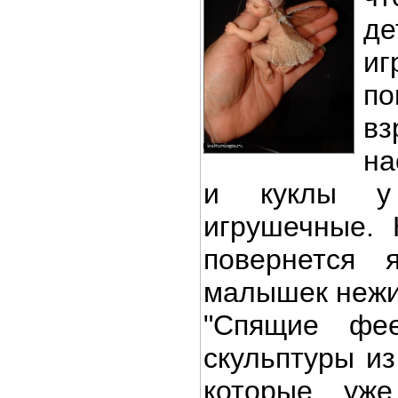
де
и
п
в
на
и куклы у
игрушечные. 
повернется 
малышек неж
"Спящие фее
скульптуры из
которые уж