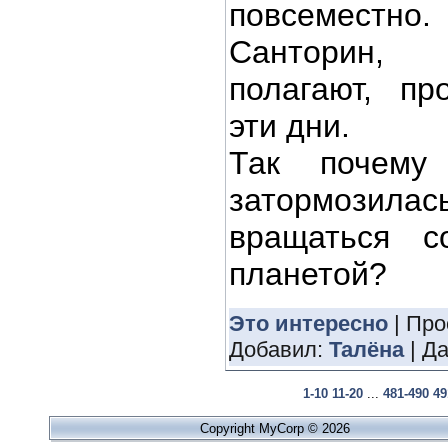
повсеместно.
Санторин,
полагают, п
эти дни.
Так почему
затормозил
вращаться с
планетой?
Это интересно
| Про
Добавил:
Талёна
| Д
1-10
11-20
...
481-490
49
Copyright MyCorp © 2026