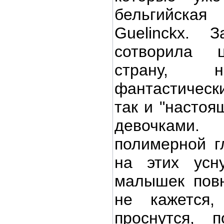
бельгийская
Guelinckx.
сотворила 
страну, н
фантастичес
так и "настоя
девочками.
полимерной г
на этих ус
малышек повн
не кажется,
проснутся, 