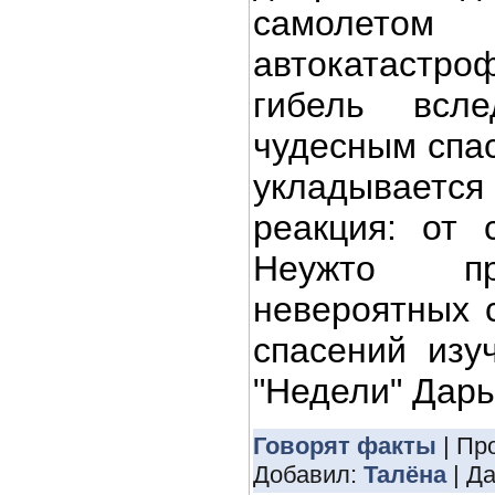
самолетом 
автокатастр
гибель всл
чудесным спас
укладывается
реакция: от 
Неужто пр
невероятных 
спасений изу
"Недели" Дар
Говорят факты
| Пр
Добавил:
Талёна
| Д