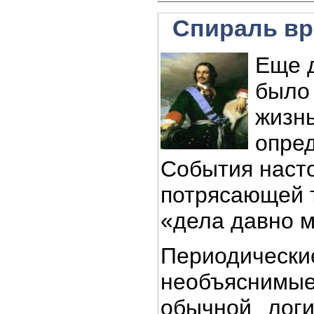
Спираль в
Еще 
было 
жизнь
опред
События наст
потрясающей 
«дела давно м
Периодиче
необъяснимы
обычной логи