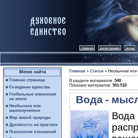
главная
регистрация
вход
Главная
»
Статьи
» Необычное или
Меню сайта
Главная страница
В разделе материалов
:
540
Показано материалов
:
501-510
Созидание единства
Глобальные изменения
Вода - мыс
на земле
Необычное или
малоизученное
Вода 
Мир живой природы
расп
Духовность на практике
Психология отношений