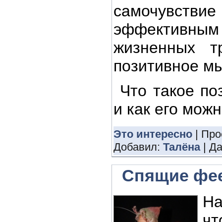
самочувств
эффективны
жизненных т
позитивное м
Что такое п
и как его мож
Это интересно
| Про
Добавил:
Талёна
| Д
Спящие фе
На
чт