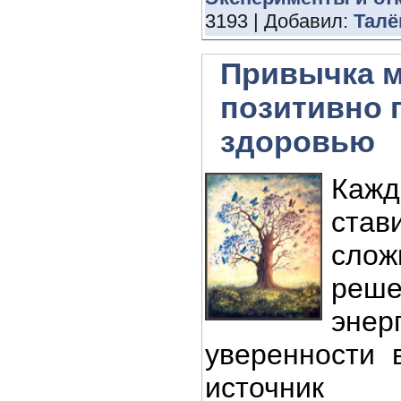
3193 | Добавил:
Талё
Привычка 
позитивно 
здоровью
Каж
ста
сло
реше
эне
уверенности 
источник 