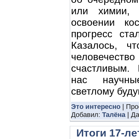
или химии,
освоении кос
прогресс ста
Казалось, ч
человечество 
счастливым.
нас научны
светлому буд
Это интересно
| Про
Добавил:
Талёна
| Д
Итоги 17-л