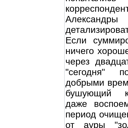
корреспонд
Алексан
детализироват
Если суммиро
ничего хороше
через двадца
"сегодня" п
добрыми врем
бушующий к
даже воспоем
период очище
от ауры "зо