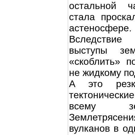
остальной 
стала проска
астеносфере.
Вследствие
выступы зе
«скоблить» п
не жидкому п
А это резк
тектоничес
всему з
Землетрясе
вулканов в од