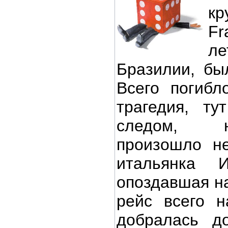
кр
F
л
Бразилии, бы
Всего погибл
трагедия, ту
следом, н
произошло не
итальянка И
опоздавшая на
рейс всего н
добралась д