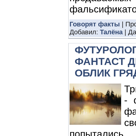
фальсификато
Говорят факты
| Пр
Добавил:
Талёна
| Д
ФУТУРОЛОГ
ФАНТАСТ 
ОБЛИК ГР
Тр
- 
фа
св
попытали