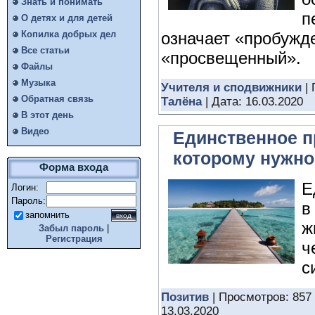
Знать и понимать
п
О детях и для детей
означает «пробужд
Копилка добрых дел
Все статьи
«просвещенный».
Файлы
Музыка
Учителя и сподвижники
| 
Обратная связь
Талёна
| Дата:
16.03.2020
В этот день
Видео
Единственное п
которому нужно
Форма входа
Е
Логин:
Пароль:
в
запомнить
ж
Забыл пароль
|
Регистрация
ч
с
Позитив
| Просмотров: 857
13.03.2020