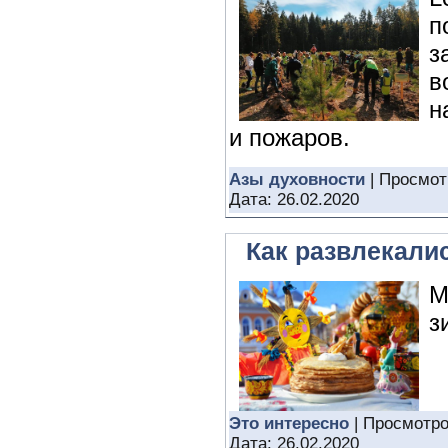
п
з
в
н
и пожаров.
Азы духовности
| Просмот
Дата:
26.02.2020
Как развлекали
М
з
Это интересно
| Просмотро
Дата:
26.02.2020