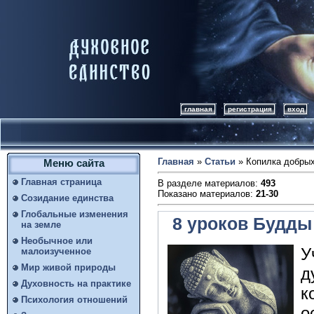
главная
регистрация
вход
Главная
»
Статьи
» Копилка добрых
Меню сайта
Главная страница
В разделе материалов
:
493
Показано материалов
:
21-30
Созидание единства
Глобальные изменения
8 уроков Будды
на земле
Необычное или
У
малоизученное
Мир живой природы
д
Духовность на практике
к
Психология отношений
о