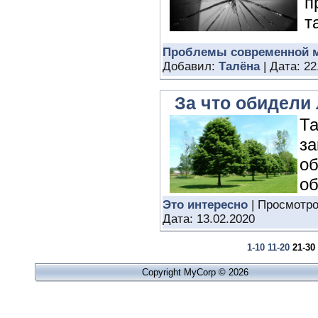
п
т
Проблемы современной 
Добавил:
Талёна
| Дата:
22
За что обидели
Та
за
об
о
Это интересно
| Просмотро
Дата:
13.02.2020
1-10
11-20
21-30
Copyright MyCorp © 2026