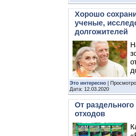
Хорошо сохрани
ученые, иссле
долгожителей
Н
з
о
д
Это интересно
| Просмотро
Дата:
12.03.2020
От раздельного 
отходов
К
«