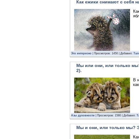
Как ежики снимают с себя н
Ка
ябл
Это интересно
| Просмотров: 1450 | Добавил:
Тал
Мы или они, или только мы
2).
В 
ка
Азы духовности
| Просмотров: 1580 | Добавил:
Т
Мы и они, или только мы? 
Ка