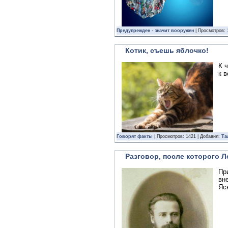
Предупрежден - значит вооружен
| Просмотров: 
Котик, съешь яблочко!
К 
к в
Говорят факты
| Просмотров: 1421 | Добавил:
Та
Разговор, после которого Л
Пр
вн
Яс