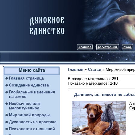
главная
регистрация
вход
Главная
»
Статьи
» Мир живой при
Меню сайта
Главная страница
В разделе материалов
:
251
Показано материалов
:
1-10
Созидание единства
Глобальные изменения
Дачники, вы никого не забы
на земле
А в
Необычное или
Се
малоизученное
Мир живой природы
Духовность на практике
Психология отношений