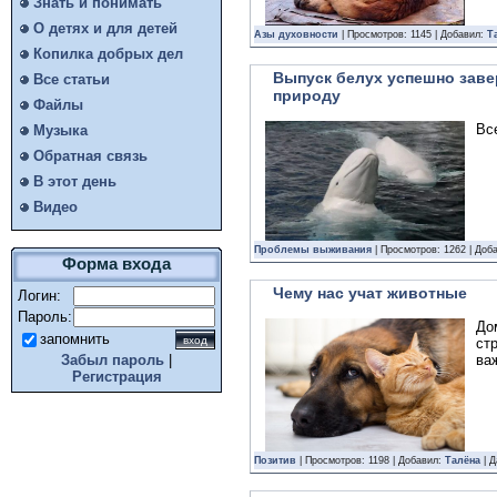
Знать и понимать
О детях и для детей
Азы духовности
| Просмотров: 1145 | Добавил:
Т
Копилка добрых дел
Выпуск белух успешно заве
Все статьи
природу
Файлы
Вс
Музыка
Обратная связь
В этот день
Видео
Проблемы выживания
| Просмотров: 1262 | Доб
Форма входа
Чему нас учат животные
Логин:
Пароль:
До
запомнить
ст
ва
Забыл пароль
|
Регистрация
Позитив
| Просмотров: 1198 | Добавил:
Талёна
| Д